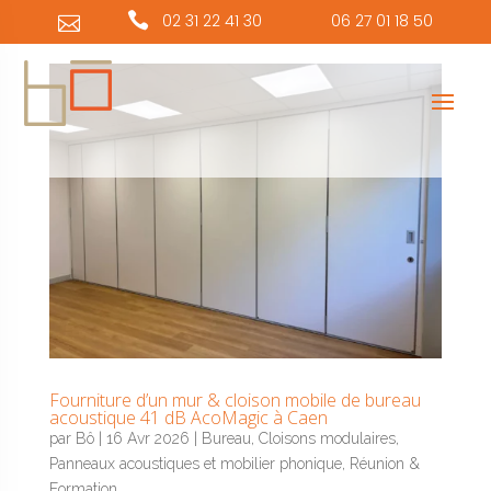
Panneau de gestion des cookies

02 31 22 41 30
06 27 01 18 50

Fourniture d’un mur & cloison mobile de bureau
acoustique 41 dB AcoMagic à Caen
par
Bô
|
16 Avr 2026
|
Bureau
,
Cloisons modulaires
,
Panneaux acoustiques et mobilier phonique
,
Réunion &
Formation