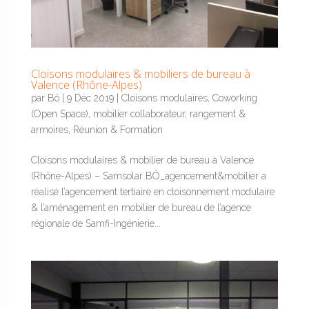
Cloisons modulaires & mobiliers de bureau à
Valence (Rhône-Alpes)
par
Bô
|
9 Déc 2019
|
Cloisons modulaires
,
Coworking
(Open Space)
,
mobilier collaborateur
,
rangement &
armoires
,
Réunion & Formation
Cloisons modulaires & mobilier de bureau à Valence
(Rhône-Alpes) – Samsolar BÔ_agencement&mobilier a
réalisé l’agencement tertiaire en cloisonnement modulaire
& l’aménagement en mobilier de bureau de l’agence
régionale de Samfi-Ingénierie...