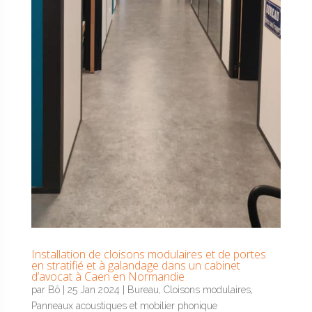
Installation de cloisons modulaires et de portes
en stratifié et à galandage dans un cabinet
d’avocat à Caen en Normandie
par
Bô
|
25 Jan 2024
|
Bureau
,
Cloisons modulaires
,
Panneaux acoustiques et mobilier phonique