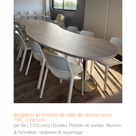
Vestiaires et mobilier de salle de réunion pour
TMC à Verson
par
Bô
|
7 Oct 2025
|
Bureau
,
Mobilier de bureau
,
Réunion
& Formation
,
Vestiaires et rayonnage