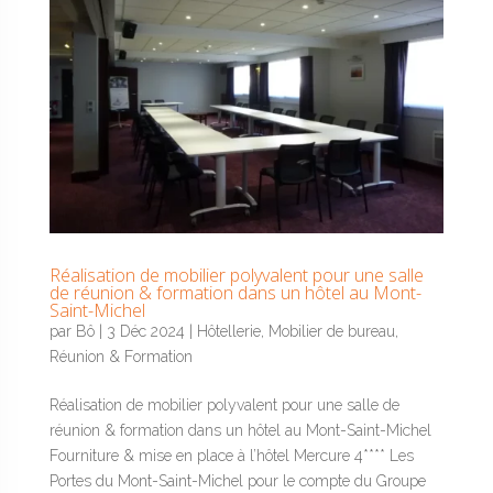
Réalisation de mobilier polyvalent pour une salle
de réunion & formation dans un hôtel au Mont-
Saint-Michel
par
Bô
|
3 Déc 2024
|
Hôtellerie
,
Mobilier de bureau
,
Réunion & Formation
Réalisation de mobilier polyvalent pour une salle de
réunion & formation dans un hôtel au Mont-Saint-Michel
Fourniture & mise en place à l’hôtel Mercure 4**** Les
Portes du Mont-Saint-Michel pour le compte du Groupe