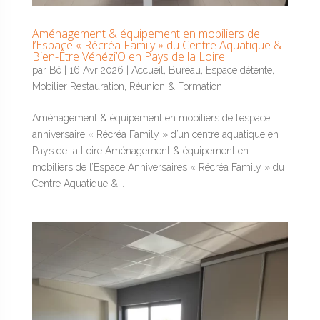
Aménagement & équipement en mobiliers de
l’Espace « Récréa Family » du Centre Aquatique &
Bien-Être Vénézi’O en Pays de la Loire
par
Bô
|
16 Avr 2026
|
Accueil
,
Bureau
,
Espace détente
,
Mobilier Restauration
,
Réunion & Formation
Aménagement & équipement en mobiliers de l’espace
anniversaire « Récréa Family » d’un centre aquatique en
Pays de la Loire Aménagement & équipement en
mobiliers de l’Espace Anniversaires « Récréa Family » du
Centre Aquatique &...