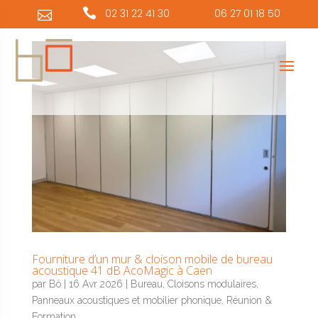
Panneau de gestion des cookies

02 31 22 41 30
06 27 01 18 50

Fourniture d’un mur & cloison mobile de bureau
acoustique 41 dB AcoMagic à Caen
par
Bô
|
16 Avr 2026
|
Bureau
,
Cloisons modulaires
,
Panneaux acoustiques et mobilier phonique
,
Réunion &
Formation