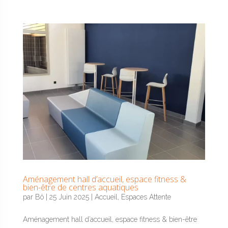
Aménagement hall d’accueil, espace fitness &
bien-être de centres aquatiques
par
Bô
|
25 Juin 2025
|
Accueil
,
Espaces Attente
Aménagement hall d’accueil, espace fitness & bien-être