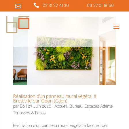
Panneau de gestion des cookies

02 31 22 41 30
06 27 01 18 50

Réalisation d’un panneau mural végétal â
Breteville-sur-Odon (Caen)
par
Bô
|
23 Juin 2026
|
Accueil
,
Bureau
,
Espaces Attente
,
Terrasses & Patios
Réalisation d’un panneau mural végétal à l’accueil des