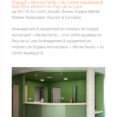
l’Espace « Récréa Family » du Centre Aquatique &
Bien-Être Vénézi’O en Pays de la Loire
par
Bô
|
16 Avr 2026
|
Accueil
,
Bureau
,
Espace détente
,
Mobilier Restauration
,
Réunion & Formation
Aménagement & équipement en mobiliers de l’espace
anniversaire « Récréa Family » d’un centre aquatique en
Pays de la Loire Aménagement & équipement en
mobiliers de l’Espace Anniversaires « Récréa Family » du
Centre Aquatique &...